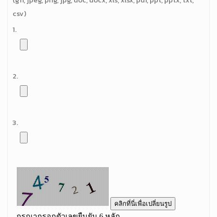
csv)
1.
2.
3.